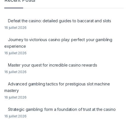
Defeat the casino: detailed guides to baccarat and slots
16 juillet 2026
Journey to victorious casino play: perfect your gambling
experience
16 juillet 2026
Master your quest for incredible casino rewards
16 juillet 2026
Advanced gambling tactics for prestigious slot machine
mastery
16 juillet 2026
Strategic gambling: form a foundation of trust at the casino
16 juillet 2026