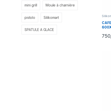
mini grill
Moule à charnière
Siliko
pistolo
Silikomart
CAFE
600X
SPATULE A GLACE
750