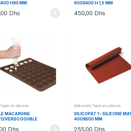
400 H85 MM
600X400 H 1,5 MM
,00
Dhs
450,00
Dhs
,
Tapis en silicone
Silikomart
,
Tapis en silicone
LE MACARONS
SILICOPAT 1 – SILICONE MA
O/VERSO DOUBLE
400X600 MM
MÈTRE 39X29CM
,00
Dhs
255,00
Dhs