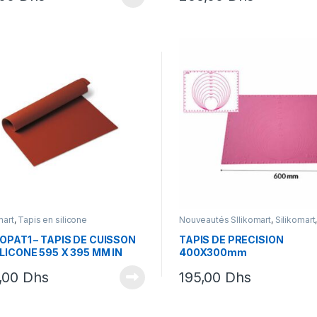
mart
,
Tapis en silicone
Nouveautés SIlikomart
,
Silikomart
en silicone
COPAT1 – TAPIS DE CUISSON
TAPIS DE PRECISION
ILICONE 595 X 395 MM IN
400X300mm
DER CARD
,00
Dhs
195,00
Dhs