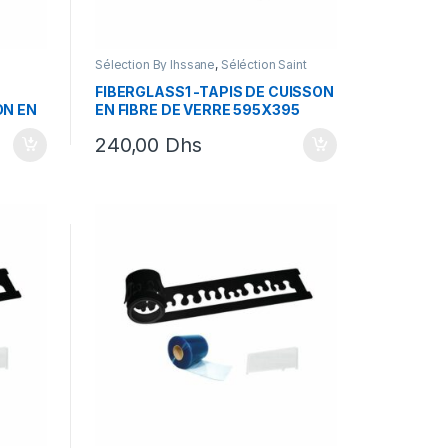
Sélection By Ihssane
,
Séléction Saint
Valentin
,
Silikomart
,
Tapis en silicone
FIBERGLASS1 -TAPIS DE CUISSON
ON EN
EN FIBRE DE VERRE 595X395
MM
240,00
Dhs