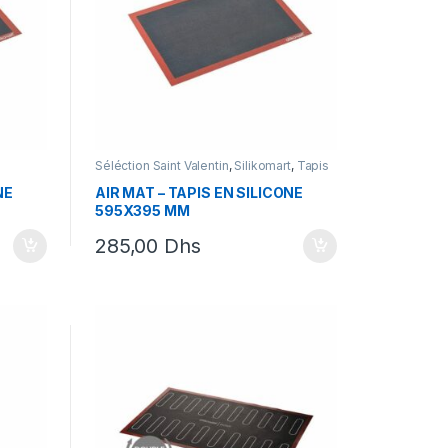
Séléction Saint Valentin
,
Silikomart
,
Tapis
en silicone
NE
AIR MAT – TAPIS EN SILICONE
595X395 MM
285,00
Dhs