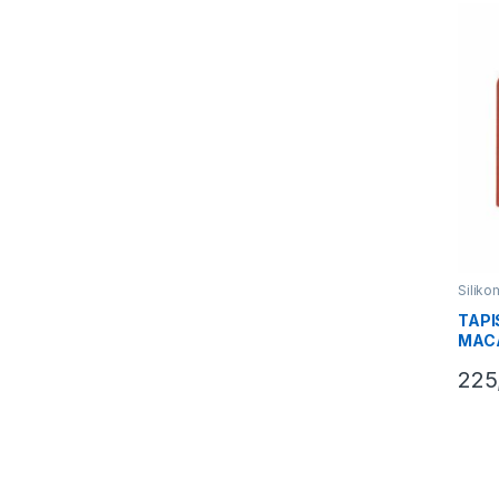
Siliko
TAPI
MAC
225