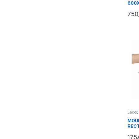
600X
750
Lacor
MOU
RECT
DIA
175