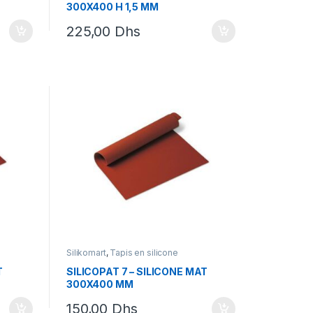
300X400 H 1,5 MM
225,00
Dhs
Silikomart
,
Tapis en silicone
T
SILICOPAT 7 – SILICONE MAT
300X400 MM
150,00
Dhs