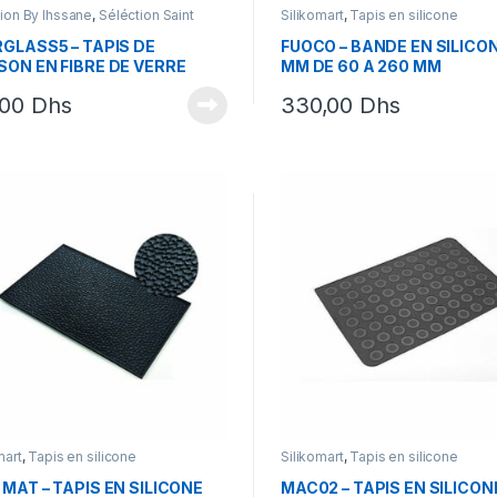
ion By Ihssane
,
Séléction Saint
Silikomart
,
Tapis en silicone
in
,
Silikomart
,
Tapis en silicone
RGLASS5 – TAPIS DE
FUOCO – BANDE EN SILICON
SON EN FIBRE DE VERRE
MM DE 60 A 260 MM
X300 MM
,00
Dhs
330,00
Dhs
mart
,
Tapis en silicone
Silikomart
,
Tapis en silicone
 MAT – TAPIS EN SILICONE
MAC02 – TAPIS EN SILICON