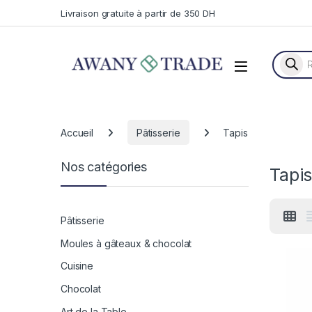
Skip to navigation
Skip to content
Livraison gratuite à partir de 350 DH
Recherc
Accueil
Pâtisserie
Tapis
Nos catégories
Tapi
Pâtisserie
Moules à gâteaux & chocolat
Cuisine
Chocolat
Art de la Table