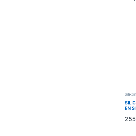
Siliko
SILI
EN S
HEA
255