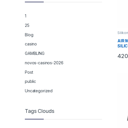
1
25
Siliko
Blog
AIR 
casino
SILI
GAMBLING
420
novos-casinos-2026
Post
public
Uncategorized
Tags Clouds