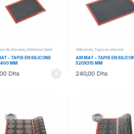
ion By Ihssane
,
Séléction Saint
Silikomart
,
Tapis en silicone
in
,
Silikomart
,
Tapis en silicone
MAT – TAPIS EN SILICONE
AIR MAT – TAPIS EN SILICO
X400 MM
520X315 MM
,00
Dhs
240,00
Dhs