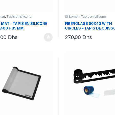
mart
,
Tapis en silicone
Silikomart
,
Tapis en silicone
 MAT – TAPIS EN SILICONE
FIBERGLASS 60X40 WITH
400 H85 MM
CIRCLES – TAPIS DE CUISS
FIBRE DE VERRE 595X395 
,00
Dhs
270,00
Dhs