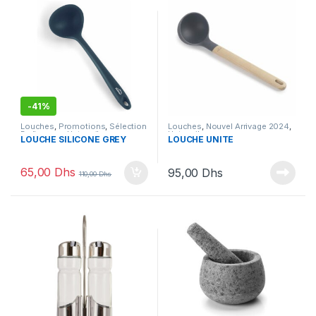
-
41%
Louches
,
Promotions
,
Sélection
Louches
,
Nouvel Arrivage 2024
,
By Ihssane
,
Ustensiles
Ustensiles
LOUCHE SILICONE GREY
LOUCHE UNITE
65,00
Dhs
95,00
Dhs
110,00
Dhs