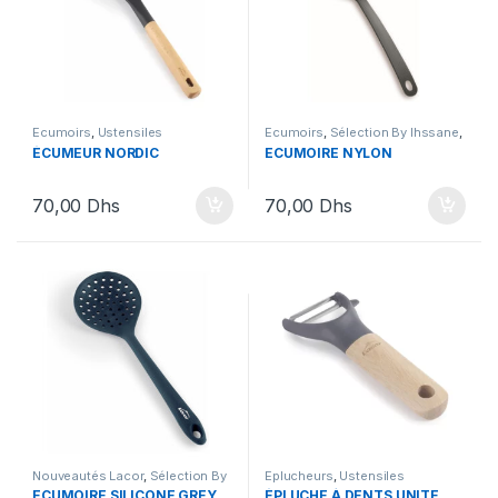
Ecumoirs
,
Ustensiles
Ecumoirs
,
Sélection By Ihssane
,
Ustensiles
ÉCUMEUR NORDIC
ECUMOIRE NYLON
70,00
Dhs
70,00
Dhs
Nouveautés Lacor
,
Sélection By
Eplucheurs
,
Ustensiles
Ihssane
,
Ustensiles
ECUMOIRE SILICONE GREY
ÉPLUCHE À DENTS UNITE