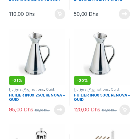
110,00
Dhs
50,00
Dhs
-
21%
-
20%
Huiliers
,
Promotions
,
Quid
,
Huiliers
,
Promotions
,
Quid
,
Soldes QUID
Soldes QUID
HUILIER INOX 25CL RENOVA –
HUILIER INOX 50CL RENOVA –
QUID
QUID
95,00
Dhs
120,00
Dhs
120,00
Dhs
150,00
Dhs