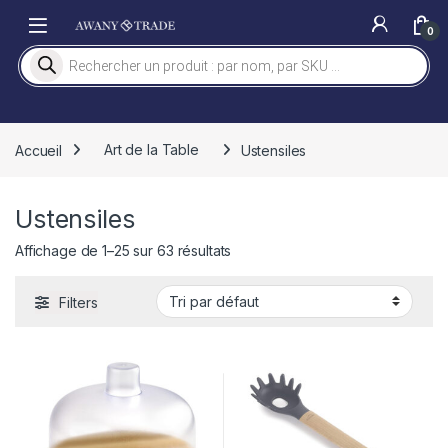
Skip to navigation
Skip to content
0
Recherche de produits
Accueil
Art de la Table
Ustensiles
Ustensiles
Affichage de 1–25 sur 63 résultats
Filters