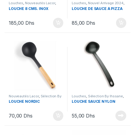
Louches
,
Nouveautés Lacor
,
Louches
,
Nouvel Arrivage 2024
,
Sélection Nouveautés
,
Sélection Spring by ihsun
,
LOUCHE 8 CMS. INOX
LOUCHE DE SAUCE À PIZZA
Ustensiles
Ustensiles
185,00
Dhs
85,00
Dhs
Nouveautés Lacor
,
Sélection By
Louches
,
Sélection By Ihssane
,
Ihssane
,
Ustensiles
Ustensiles
LOUCHE NORDIC
LOUCHE SAUCE NYLON
70,00
Dhs
55,00
Dhs