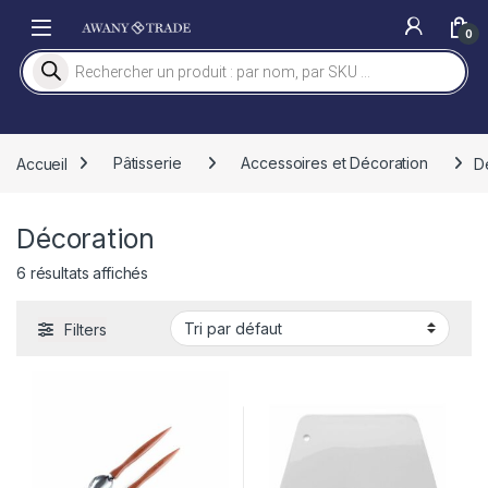
Skip to navigation
Skip to content
0
Recherche de produits
Accueil
Pâtisserie
Accessoires et Décoration
D
Décoration
6 résultats affichés
Filters