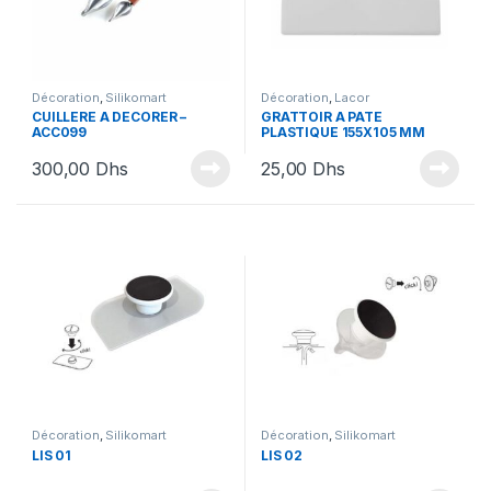
Décoration
,
Silikomart
Décoration
,
Lacor
CUILLERE A DECORER –
GRATTOIR A PATE
ACC099
PLASTIQUE 155X105 MM
300,00
Dhs
25,00
Dhs
Décoration
,
Silikomart
Décoration
,
Silikomart
LIS 01
LIS 02