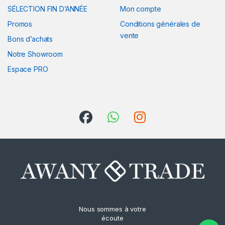
SÉLECTION FIN D’ANNÉE
Mon compte
Promos
Conditions générales de
vente
Bons d’achats
Notre Showroom
Espace PRO
Nous sommes à votre
écoute