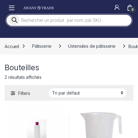
Skip to navigation
Skip to content
0
Recherche de produits
Accueil
Pâtisserie
Ustensiles de pâtisserie
Bout
Bouteilles
2 résultats affichés
Filters