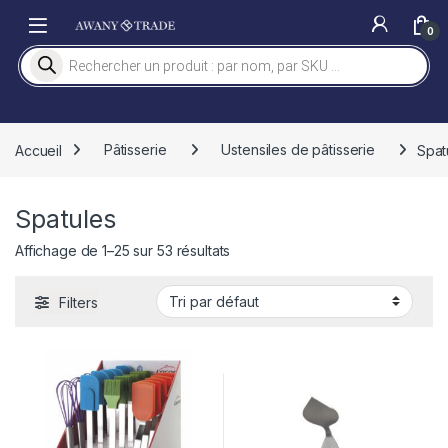
Skip to navigation
Skip to content
0
Recherche de produits
Accueil
Pâtisserie
Ustensiles de pâtisserie
Spat
Spatules
Affichage de 1–25 sur 53 résultats
Filters