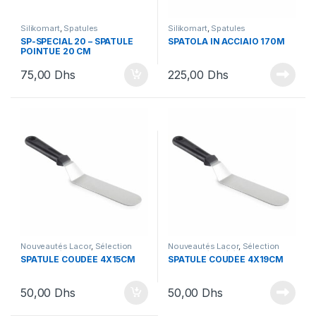
Silikomart
,
Spatules
Silikomart
,
Spatules
SP-SPECIAL 20 – SPATULE
SPATOLA IN ACCIAIO 170M
POINTUE 20 CM
75,00
Dhs
225,00
Dhs
Nouveautés Lacor
,
Sélection
Nouveautés Lacor
,
Sélection
Nouveautés
,
Spatules
,
Nouveautés
,
Séléction Saint
SPATULE COUDÉE 4X15CM
SPATULE COUDÉE 4X19CM
Ustensiles
Valentin
,
Spatules
,
Ustensiles
50,00
Dhs
50,00
Dhs