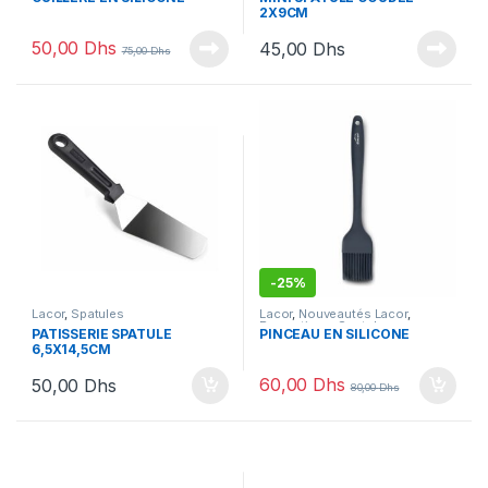
2X9CM
50,00
Dhs
45,00
Dhs
75,00
Dhs
-
25%
Lacor
,
Spatules
Lacor
,
Nouveautés Lacor
,
Promotions
,
Spatules
PATISSERIE SPATULE
PINCEAU EN SILICONE
6,5X14,5CM
60,00
Dhs
50,00
Dhs
80,00
Dhs