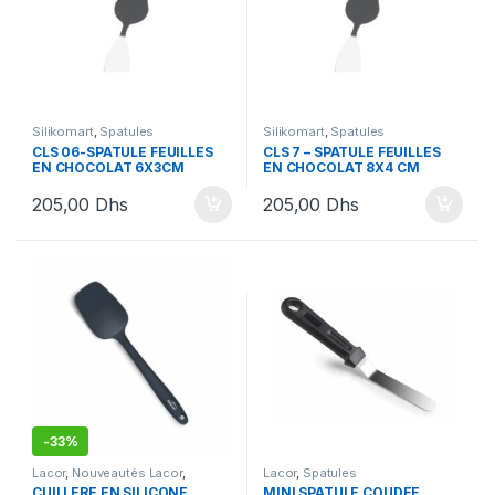
Silikomart
,
Spatules
Silikomart
,
Spatules
CLS 06-SPATULE FEUILLES
CLS 7 – SPATULE FEUILLES
EN CHOCOLAT 6X3CM
EN CHOCOLAT 8X4 CM
205,00
Dhs
205,00
Dhs
-
33%
Lacor
,
Nouveautés Lacor
,
Lacor
,
Spatules
Promotions
,
Spatules
CUILLERE EN SILICONE
MINI SPATULE COUDÉE