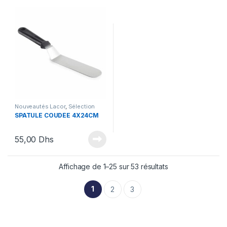
Nouveautés Lacor
,
Sélection
Nouveautés
,
Spatules
,
SPATULE COUDÉE 4X24CM
Ustensiles
55,00
Dhs
Affichage de 1–25 sur 53 résultats
1
2
3