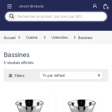
Skip to navigation
Skip to content
0
Recherche de produits
Accueil
Cuisine
Ustensiles
Bassines
Bassines
5 résultats affichés
Filters