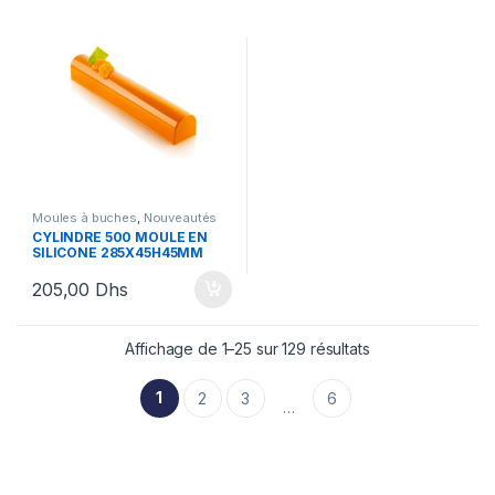
Moules à buches
,
Nouveautés
SIlikomart
,
Silikomart
CYLINDRE 500 MOULE EN
SILICONE 285X45H45MM
205,00
Dhs
Affichage de 1–25 sur 129 résultats
1
2
3
6
…