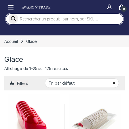
Skip to navigation
Skip to content
0
Recherche de produits
Accueil
Glace
Glace
Affichage de 1–25 sur 129 résultats
Filters