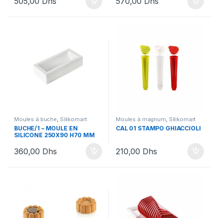
505,00
Dhs
570,00
Dhs
Moules à buche
,
Silikomart
Moules à magnum
,
Silikomart
BUCHE/1 – MOULE EN
CAL 01 STAMPO GHIACCIOLI
SILICONE 250X90 H70 MM
360,00
Dhs
210,00
Dhs