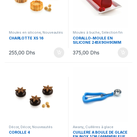
Moules en silicone
,
Nouveautés
Moules à buche
,
Sélection fin
Silikomart
d'année
,
Silikomart
CHARLOTTE XS 16
CORALLO-MOULE EN
SILICONE 245X90H90MM
255,00
Dhs
375,00
Dhs
Décor
,
Décor
,
Nouveautés
Awany
,
Cuillères à glace
SIlikomart
,
Nouveautés
COROLLE 4
CUILLERE A BOULE DE GLACE
Silikomart
,
Silikomart
,
EN INOX 1/36 (46MM)BLEUE
Uncategorized