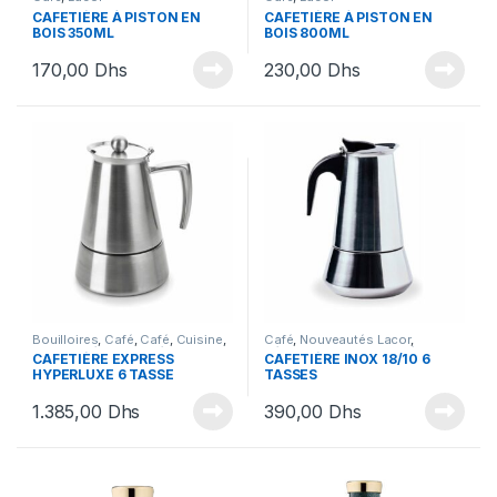
CAFETIÈRE À PISTON EN
CAFETIÈRE À PISTON EN
BOIS 350ML
BOIS 800ML
170,00
Dhs
230,00
Dhs
Bouilloires
,
Café
,
Café
,
Cuisine
,
Café
,
Nouveautés Lacor
,
Nouveautés Lacor
,
Sélection
Sélection By Ihssane
,
Sélection
CAFETIÈRE EXPRESS
CAFETIÈRE INOX 18/10 6
Nouveautés
Nouveautés
,
Uncategorized
HYPERLUXE 6 TASSE
TASSES
1.385,00
Dhs
390,00
Dhs