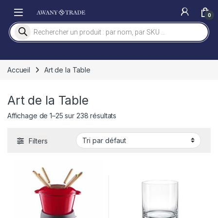
Skip to navigation
Skip to content
0
Recherche de produits
Accueil
Art de la Table
Art de la Table
Affichage de 1–25 sur 238 résultats
Filters