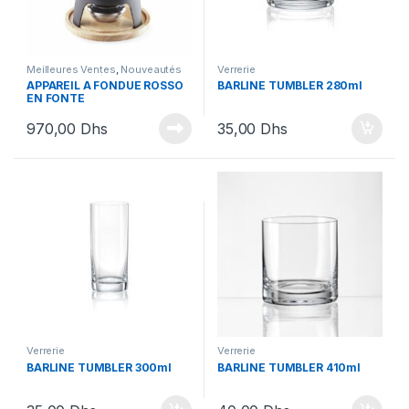
Meilleures Ventes
,
Nouveautés
Verrerie
Lacor
,
Plats
,
Sélection fin
APPAREIL A FONDUE ROSSO
BARLINE TUMBLER 280ml
d'année
,
Sélection Nouveautés
EN FONTE
970,00
Dhs
35,00
Dhs
Verrerie
Verrerie
BARLINE TUMBLER 300ml
BARLINE TUMBLER 410ml