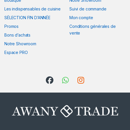
Boutique
Notre Showroom
Les indispensables de cuisine
Suivi de commande
SÉLECTION FIN D’ANNÉE
Mon compte
Promos
Conditions générales de
vente
Bons d’achats
Notre Showroom
Espace PRO