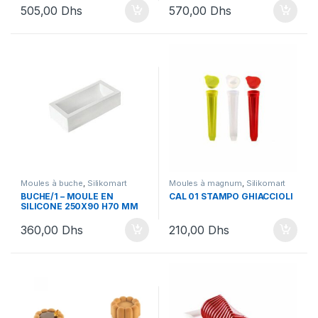
Silikomart
,
Soldes Buches
505,00
Dhs
570,00
Dhs
Moules à buche
,
Silikomart
Moules à magnum
,
Silikomart
BUCHE/1 – MOULE EN
CAL 01 STAMPO GHIACCIOLI
SILICONE 250X90 H70 MM
360,00
Dhs
210,00
Dhs