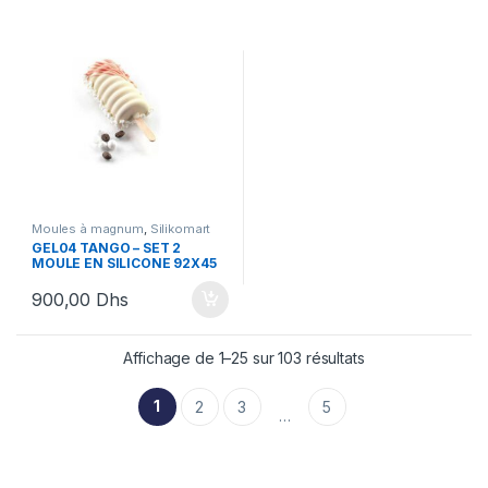
Moules à magnum
,
Silikomart
GEL04 TANGO – SET 2
MOULE EN SILICONE 92X45
H 27,5 MM
900,00
Dhs
Affichage de 1–25 sur 103 résultats
1
2
3
5
…