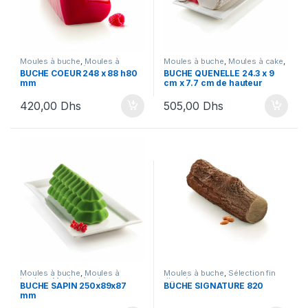
Moules à buche
,
Moules à
Moules à buche
,
Moules à cake
,
buches
,
Moules à cake
,
Nouveautés SIlikomart
,
BUCHE COEUR 248 x 88 h80
BUCHE QUENELLE 24.3 x 9
Nouveautés SIlikomart
,
Promotions
,
Sélection fin
mm
cm x 7.7 cm de hauteur
Nouveautés Silikomart
,
d'année
,
Sélection Nouveautés
,
Promotions
,
Sélection fin
Silikomart
,
Soldes Buches
d'année
,
Sélection Nouveautés
,
420,00
Dhs
505,00
Dhs
Séléction Saint Valentin
,
Silikomart
,
Soldes Buches
Moules à buche
,
Moules à
Moules à buche
,
Sélection fin
buches
,
Moules à cake
,
d'année
BUCHE SAPIN 250x89x87
BÛCHE SIGNATURE 820
Nouveautés SIlikomart
,
mm
Promotions
,
Sélection fin
d'année
,
Sélection Nouveautés
,