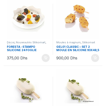
Décor
,
Nouveautés SIlikomart
,
Moules à magnum
,
Silikomart
Silikomart
FORESTA -STAMPO
GEL01 CLASSIC – SET 2
SILICONE 24 FOGLIE
MOULE EN SILICONE 93X48,5
H 25 MM
375,00
Dhs
900,00
Dhs