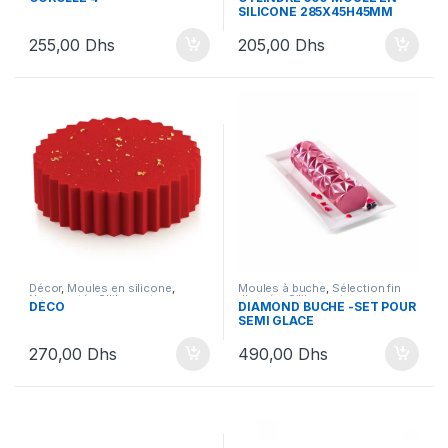
Silikomart
,
Silikomart
,
SILICONE 285X45H45MM
Uncategorized
255,00
Dhs
205,00
Dhs
Décor
,
Moules en silicone
,
Moules à buche
,
Sélection fin
Nouveautés SIlikomart
,
d'année
,
Silikomart
DÉCO
DIAMOND BUCHE -SET POUR
Nouveautés Silikomart
,
SEMI GLACE
Silikomart
270,00
Dhs
490,00
Dhs