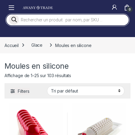
Skip to navigation
Skip to content
0
Recherche de produits
Accueil
Glace
Moules en silicone
Moules en silicone
Affichage de 1–25 sur 103 résultats
Filters