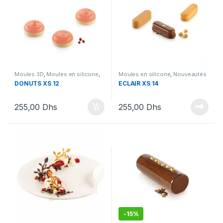
Moules 3D
,
Moules en silicone
,
Moules en silicone
,
Nouveautés
Nouveautés SIlikomart
,
Silikomart
DONUTS XS 12
ÉCLAIR XS 14
Nouveautés Silikomart
,
Silikomart
255,00
Dhs
255,00
Dhs
-
15%