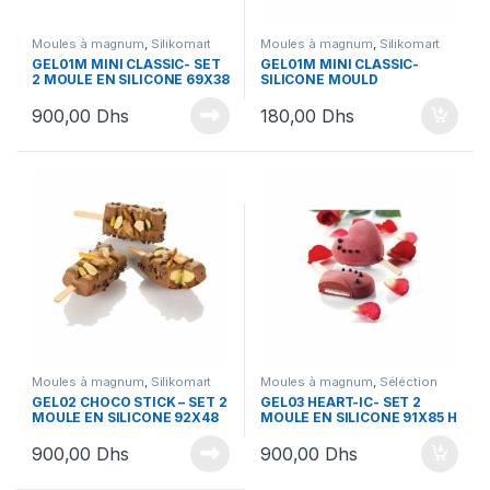
Moules à magnum
,
Silikomart
Moules à magnum
,
Silikomart
GEL01M MINI CLASSIC- SET
GEL01M MINI CLASSIC-
2 MOULE EN SILICONE 69X38
SILICONE MOULD
H 18 MM
900,00
Dhs
180,00
Dhs
Moules à magnum
,
Silikomart
Moules à magnum
,
Séléction
Saint Valentin
,
Silikomart
GEL02 CHOCO STICK – SET 2
GEL03 HEART-IC- SET 2
MOULE EN SILICONE 92X48
MOULE EN SILICONE 91X85 H
H24 MM
23 MM
900,00
Dhs
900,00
Dhs