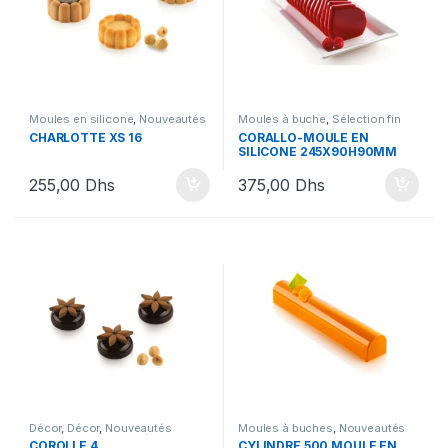
Moules en silicone
,
Nouveautés
Moules à buche
,
Sélection fin
Silikomart
d'année
,
Silikomart
CHARLOTTE XS 16
CORALLO-MOULE EN
SILICONE 245X90H90MM
255,00
Dhs
375,00
Dhs
Décor
,
Décor
,
Nouveautés
Moules à buches
,
Nouveautés
SIlikomart
,
Nouveautés
SIlikomart
,
Silikomart
COROLLE 4
CYLINDRE 500 MOULE EN