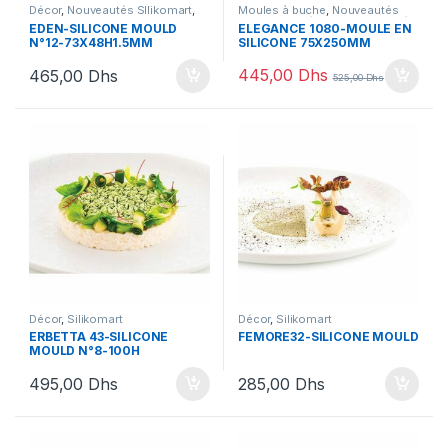
Décor
,
Nouveautés SIlikomart
,
Moules à buche
,
Nouveautés
Silikomart
SIlikomart
,
Sélection fin d'année
,
EDEN-SILICONE MOULD
ELEGANCE 1080-MOULE EN
Silikomart
N°12-73X48H1.5MM
SILICONE 75X250MM
445,00
Dhs
465,00
Dhs
525,00
Dhs
Décor
,
Silikomart
Décor
,
Silikomart
ERBETTA 43-SILICONE
FEMORE32-SILICONE MOULD
MOULD N°8-100H
495,00
Dhs
285,00
Dhs