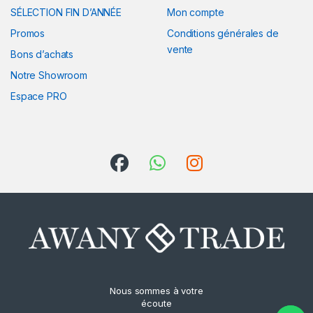
SÉLECTION FIN D’ANNÉE
Mon compte
Promos
Conditions générales de
vente
Bons d’achats
Notre Showroom
Espace PRO
Nous sommes à votre
écoute