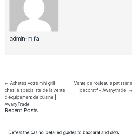
admin-mifa
Navigation de l’article
←
Achetez votre mini grill
Vente de rouleau a patisserie
chez le spécialiste de la vente
decoratif – Awanytrade
→
d’équipement de cuisine |
AwanyTrade
Recent Posts
Defeat the casino: detailed guides to baccarat and slots