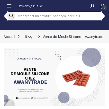
Skip to navigation
Skip to content
0
Recherche de produits
Accueil
Blog
Vente de Moule Silicone – Awanytrade