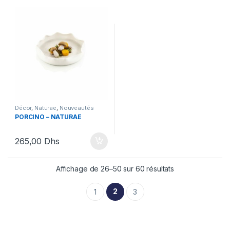
Décor
,
Naturae
,
Nouveautés
Silikomart
,
Silikomart
PORCINO – NATURAE
265,00
Dhs
Affichage de 26–50 sur 60 résultats
2
1
3