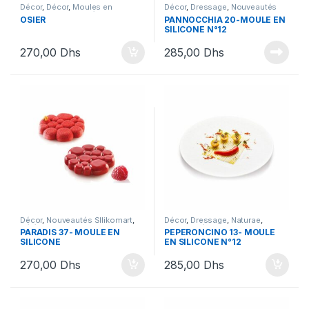
Décor
,
Décor
,
Moules en
Décor
,
Dressage
,
Nouveautés
silicone
,
Nouveautés SIlikomart
,
SIlikomart
,
Silikomart
OSIER
PANNOCCHIA 20-MOULE EN
Nouveautés Silikomart
,
SILICONE N°12
Silikomart
270,00
Dhs
285,00
Dhs
Décor
,
Nouveautés SIlikomart
,
Décor
,
Dressage
,
Naturae
,
Séléction Saint Valentin
,
Nouveautés SIlikomart
,
PARADIS 37- MOULE EN
PEPERONCINO 13- MOULE
Silikomart
Silikomart
SILICONE
EN SILICONE N°12
270,00
Dhs
285,00
Dhs