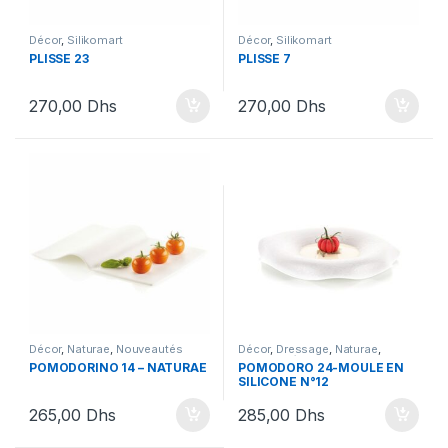
Décor
,
Silikomart
Décor
,
Silikomart
PLISSE 23
PLISSE 7
270,00
Dhs
270,00
Dhs
Décor
,
Naturae
,
Nouveautés
Décor
,
Dressage
,
Naturae
,
Silikomart
,
Silikomart
Nouveautés SIlikomart
,
POMODORINO 14 – NATURAE
POMODORO 24-MOULE EN
Silikomart
SILICONE N°12
265,00
Dhs
285,00
Dhs