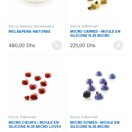
Décor
,
Naturae
,
Nouveautés
Décor
,
Silikomart
Silikomart
,
Silikomart
MELA&PERA-NATURAE
MICRO CARRE5 – MOULE EN
SILICONE N.35 MICRO
CARRE5
480,00
Dhs
225,00
Dhs
Décor
,
Silikomart
Décor
,
Silikomart
MICRO CŒUR 5 – MOULE EN
MICRO DOME5 – MOULE EN
SILICONE N.35 MICRO LOVE5
SILICONE N.35 MICRO
DOME5