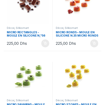
Décor
,
Silikomart
Décor
,
Silikomart
MICRO RECTANGLES -
MICRO ROND5 – MOULE EN
MOULE EN SILICONE N‚°56
SILICONE N.35 MICRO ROND5
225,00
Dhs
225,00
Dhs
Décor
,
Silikomart
Décor
,
Silikomart
MICRO SAVARIN5 – MOULE
MICRO STONE5 – MOULE EN