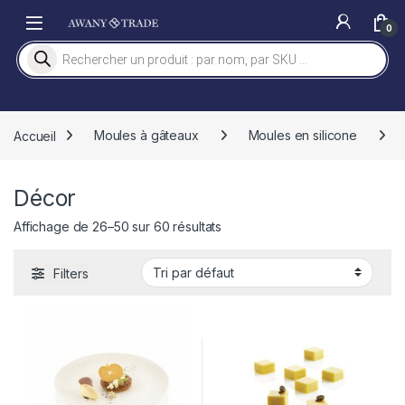
Skip to navigation
Skip to content
0
Recherche de produits
Accueil
Moules à gâteaux
Moules en silicone
Décor
Affichage de 26–50 sur 60 résultats
Filters