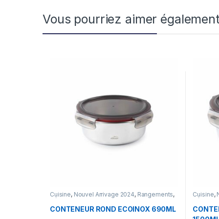
Vous pourriez aimer égalemen
Cuisine
,
Nouvel Arrivage 2024
,
Rangements
,
Cuisine
,
Sélection Spring by ihsun
Sélection
CONTENEUR ROND ECOINOX 690ML
CONTE