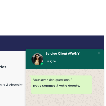
Service Client AWANY
En ligne
ries
Livraison offerte à partir de
350DH
Vous avez des questions ?
Livraison partout au Maroc sous
aux & chocolat
nous sommes à votre écoute.
48H
e