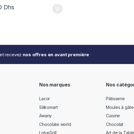
L
00
Dhs
..et recevez
nos offres en avant première
Nos marques
Nos catégo
Lacor
Pâtisserie
Silikomart
Moules à gâte
Awany
Cuisine
Chocolate world
Chocolat
LotusGrill
Art de la Tabl