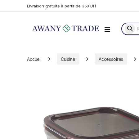
Skip to navigation
Skip to content
Livraison gratuite à partir de 350 DH
Recherc
Accueil
Cuisine
Accessoires