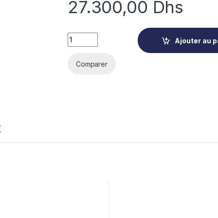
27.300,00
Dhs
COUPE-PRALINÉ GUITARE SST600X340X12
Ajouter au p
Comparer
t