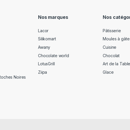
Nos marques
Nos catégo
Lacor
Pâtisserie
Silikomart
Moules à gâte
Awany
Cuisine
Chocolate world
Chocolat
LotusGrill
Art de la Tabl
Ziipa
Glace
 Roches Noires