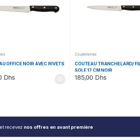
ies
Coutelleries
U OFFICE NOIR AVEC RIVETS
COUTEAU TRANCHELARD/ FI
SOLE 17 CM NOIR
00
Dhs
185,00
Dhs
..et recevez
nos offres en avant première