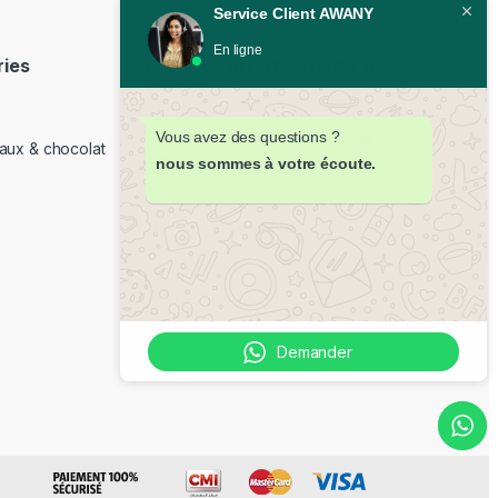
Service Client AWANY
En ligne
ries
Livraison offerte à partir de
350DH
Livraison partout au Maroc sous
Vous avez des questions ?
aux & chocolat
48H
nous sommes à votre écoute.
e
Demander