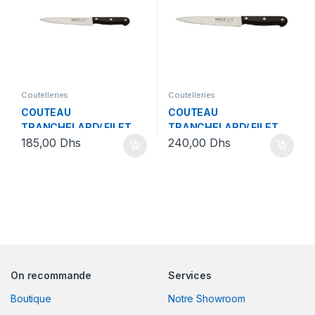
Coutelleries
Coutelleries
COUTEAU
COUTEAU
TRANCHELARD/ FILET
TRANCHELARD/ FILET
185,00
Dhs
240,00
Dhs
DE SOLE 17 CM NOIR
DE SOLE 25 CM NOIR
On recommande
Services
Boutique
Notre Showroom