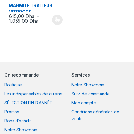
MARMITE TRAITEUR
VITROCOR
615,00
Dhs
–
Plage de prix : 615,00 Dhs à 1.055,00 Dhs
1.055,00
Dhs
Ce produit a plusieurs variations. Les options peuvent être chois
On recommande
Services
Boutique
Notre Showroom
Les indispensables de cuisine
Suivi de commande
SÉLECTION FIN D’ANNÉE
Mon compte
Promos
Conditions générales de
vente
Bons d’achats
Notre Showroom