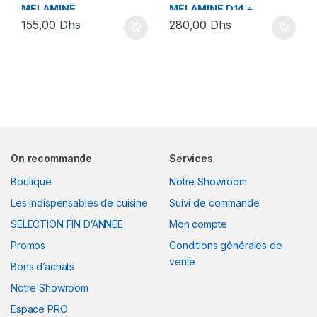
MELAMINE
MELAMINE D14 +
155,00
Dhs
280,00
Dhs
D10.+COUVERCLE .GREY
COUVERCLE GRIS
On recommande
Services
Boutique
Notre Showroom
Les indispensables de cuisine
Suivi de commande
SÉLECTION FIN D’ANNÉE
Mon compte
Promos
Conditions générales de
vente
Bons d’achats
Notre Showroom
Espace PRO