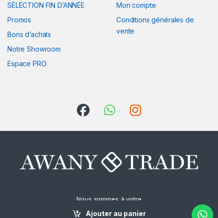
SÉLECTION FIN D’ANNÉE
Mon compte
Promos
Conditions générales de
vente
Bons d’achats
Notre Showroom
Espace PRO
Nous sommes à votre
écoute
Ajouter au panier