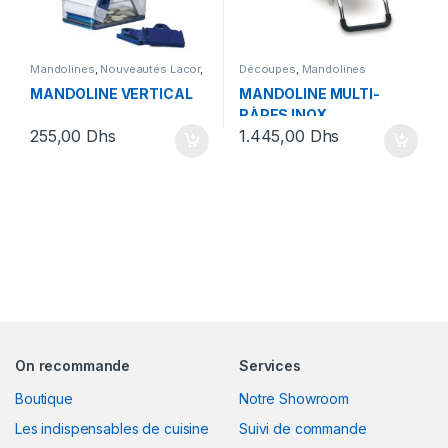
Mandolines
,
Nouveautés Lacor
,
Découpes
,
Mandolines
Nouvel Arrivage 2024
,
Promotions
,
Sélection By
MANDOLINE VERTICAL
MANDOLINE MULTI-
Ihssane
,
Sélection Nouveautés
,
Sélection Spring by ihsun
RÀPES INOX
255,00
Dhs
1.445,00
Dhs
On recommande
Services
Boutique
Notre Showroom
Les indispensables de cuisine
Suivi de commande