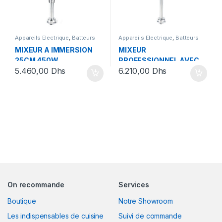
Appareils Electrique
,
Batteurs
Appareils Electrique
,
Batteurs
MIXEUR A IMMERSION
MIXEUR
25CM 450W
PROFESSIONNEL AVEC
5.460,00
Dhs
6.210,00
Dhs
BRAS BROYEUR ET
FOUET
INTERCHANGEABLE
On recommande
Services
Boutique
Notre Showroom
Les indispensables de cuisine
Suivi de commande