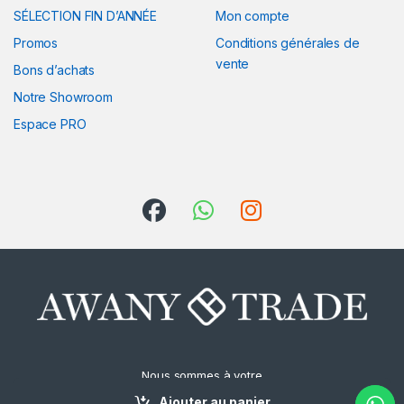
SÉLECTION FIN D’ANNÉE
Mon compte
Promos
Conditions générales de
vente
Bons d’achats
Notre Showroom
Espace PRO
Nous sommes à votre
écoute
Ajouter au panier