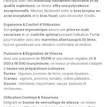
Fabriqué avec des
matériaux hautement résistants et de
qualité supérieure
, ce mixeur
offre une polyvalence
exceptionnelle
. Alternez facilement entre le
bras broyeur en
acier inoxydable
et le
bras fouet
, sans nécessiter d’outils.
Ergonomie & Confort d’Utilisation
Son
poignée ergonomique
assure une
prise en main
sécurisée
et un
contrôle optimal
pendant l’utilisation. Parfait
pour travailler avec des
marmites allant jusqu’à 30 litres
,
tout en garantissant une utilisation confortable et intuitive.
Puissance & Régulation de Vitesse
Avec une puissance de
650W
et une vitesse réglable de
8
000 à 18 000 tours/minute
, ce mixeur professionnel s’adapte
à
toutes vos préparations culinaires
:
Purées
: légumes, pommes de terre, soupes épaisses…
Crèmes
: oignons, poivrons, tomates, crème pâtissière…
Sauces
: béchamel, mayonnaise, sauces épaisses et
onctueuses…
Utilisation Continue & Sécurisée
Intégrant un
bouton de verrouillage de vitesse
, ce mixeur