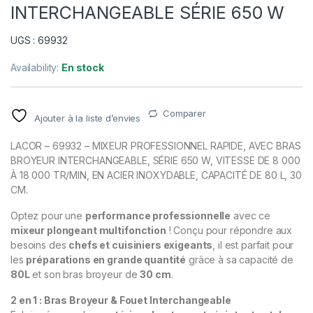
INTERCHANGEABLE SÉRIE 650 W
UGS : 69932
Availability:
En stock
Comparer
Ajouter à la liste d’envies
LACOR – 69932 – MIXEUR PROFESSIONNEL RAPIDE, AVEC BRAS
BROYEUR INTERCHANGEABLE, SÉRIE 650 W, VITESSE DE 8 000
À 18 000 TR/MIN, EN ACIER INOXYDABLE, CAPACITÉ DE 80 L, 30
CM.
Optez pour une
performance professionnelle
avec ce
mixeur plongeant multifonction
! Conçu pour répondre aux
besoins des
chefs et cuisiniers exigeants
, il est parfait pour
les
préparations en grande quantité
grâce à sa capacité de
80L
et son bras broyeur de
30 cm
.
2 en 1 : Bras Broyeur & Fouet Interchangeable