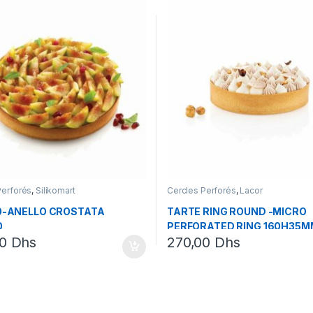
Perforés
,
Silikomart
Cercles Perforés
,
Lacor
0-ANELLO CROSTATA
TARTE RING ROUND -MICRO
0
PERFORATED RING 160H35M
00
Dhs
270,00
Dhs