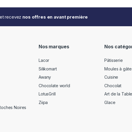
..et recevez
nos offres en avant première
Nos marques
Nos catégo
Lacor
Pâtisserie
Silikomart
Moules à gâte
Awany
Cuisine
Chocolate world
Chocolat
LotusGrill
Art de la Tabl
Ziipa
Glace
 Roches Noires