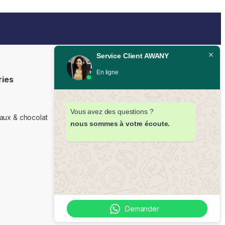
Service Client AWANY
En ligne
ries
Livraison offerte à partir de
350DH
Vous avez des questions ?
Livraison partout au Maroc sous
aux & chocolat
48H
nous sommes à votre écoute.
e
Demander