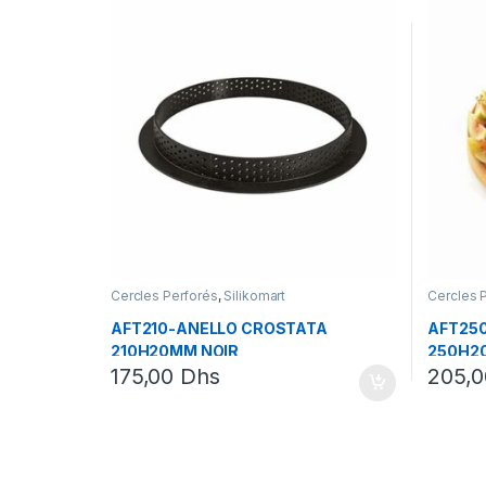
Cercles Perforés
,
Silikomart
Cercles 
AFT210-ANELLO CROSTATA
AFT25
210H20MM NOIR
250H2
175,00
Dhs
205,