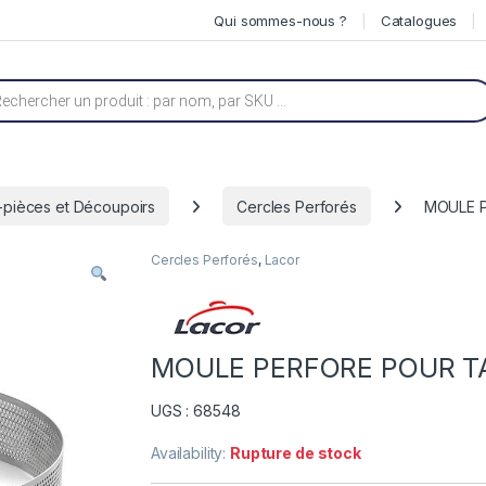
Qui sommes-nous ?
Catalogues
he de produits
-pièces et Découpoirs
Cercles Perforés
MOULE P
Cercles Perforés
,
Lacor
MOULE PERFORE POUR TA
UGS : 68548
Availability:
Rupture de stock