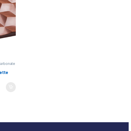
carbonate
ette