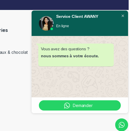
Service Client AWANY
En ligne
ries
Livraison offerte à partir de
350DH
Vous avez des questions ?
Livraison partout au Maroc sous
aux & chocolat
48H
nous sommes à votre écoute.
e
Demander