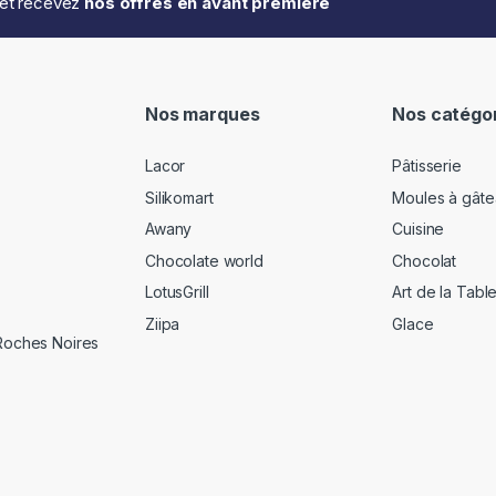
..et recevez
nos offres en avant première
Nos marques
Nos catégo
Lacor
Pâtisserie
Silikomart
Moules à gâte
Awany
Cuisine
Chocolate world
Chocolat
LotusGrill
Art de la Tabl
Ziipa
Glace
 Roches Noires