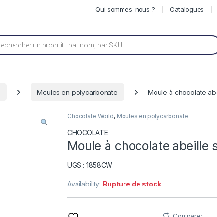
Qui sommes-nous ?
Catalogues
he de produits
t
Moules en polycarbonate
Moule à chocolate ab
Chocolate World
,
Moules en polycarbonate
CHOCOLATE
Moule à chocolate abeille
UGS : 1858CW
Availability:
Rupture de stock
Comparer