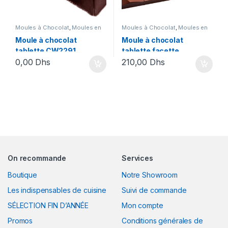
Moules à Chocolat
,
Moules en
Moules à Chocolat
,
Moules en
polycarbonate
polycarbonate
Moule à chocolat
Moule à chocolat
tablette CW2291
tablette facette
0,00
Dhs
210,00
Dhs
CW2448
On recommande
Services
Boutique
Notre Showroom
Les indispensables de cuisine
Suivi de commande
SÉLECTION FIN D’ANNÉE
Mon compte
Promos
Conditions générales de