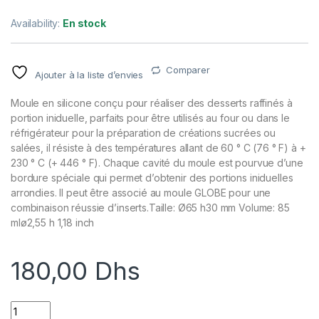
Availability:
En stock
Comparer
Ajouter à la liste d’envies
Moule en silicone conçu pour réaliser des desserts raffinés à
portion iniduelle, parfaits pour être utilisés au four ou dans le
réfrigérateur pour la préparation de créations sucrées ou
salées, il résiste à des températures allant de 60 ° C (76 ° F) à +
230 ° C (+ 446 ° F). Chaque cavité du moule est pourvue d’une
bordure spéciale qui permet d’obtenir des portions iniduelles
arrondies. Il peut être associé au moule GLOBE pour une
combinaison réussie d’inserts.Taille: Ø65 h30 mm Volume: 85
mlø2,55 h 1,18 inch
180,00
Dhs
MOULE SILICONE BLANC STONE quantity