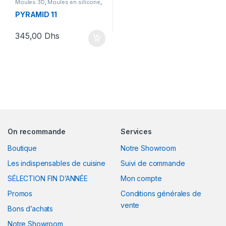
Moules 3D
,
Moules en silicone
,
Nouveautés SIlikomart
,
Nouveautés Silikomart
,
PYRAMID 11
Silikomart
345,00
Dhs
On recommande
Services
Boutique
Notre Showroom
Les indispensables de cuisine
Suivi de commande
SÉLECTION FIN D’ANNÉE
Mon compte
Promos
Conditions générales de
vente
Bons d’achats
Notre Showroom