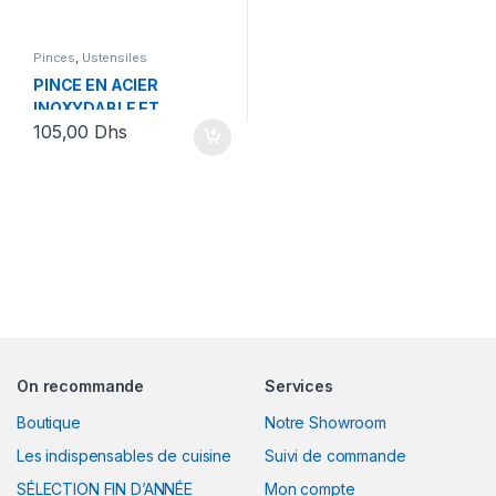
Pinces
,
Ustensiles
PINCE EN ACIER
INOXYDABLE ET
105,00
Dhs
SILICONE 24CM
On recommande
Services
Boutique
Notre Showroom
Les indispensables de cuisine
Suivi de commande
SÉLECTION FIN D’ANNÉE
Mon compte