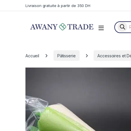
Skip to navigation
Skip to content
Livraison gratuite à partir de 350 DH
Recherc
Accueil
Pâtisserie
Accessoires et D