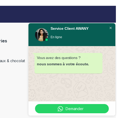
Service Client AWANY
En ligne
ries
Livraison offerte à partir de
350DH
Vous avez des questions ?
Livraison partout au Maroc sous
aux & chocolat
48H
nous sommes à votre écoute.
e
Demander