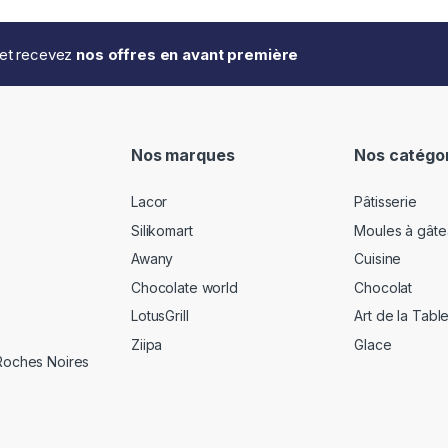
..et recevez
nos offres en avant première
Nos marques
Nos catégo
Lacor
Pâtisserie
Silikomart
Moules à gâte
Awany
Cuisine
Chocolate world
Chocolat
LotusGrill
Art de la Tabl
Ziipa
Glace
 Roches Noires