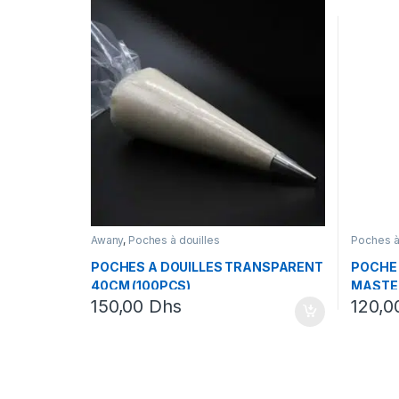
Awany
,
Poches à douilles
Poches à
POCHES A DOUILLES TRANSPARENT
POCHE 
40CM (100PCS)
MASTE
150,00
Dhs
120,