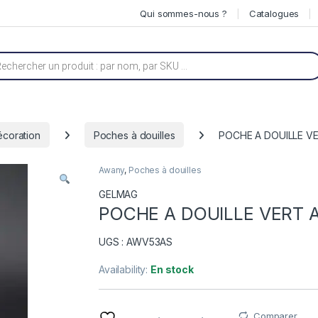
Qui sommes-nous ?
Catalogues
he de produits
écoration
Poches à douilles
POCHE A DOUILLE VE
Awany
,
Poches à douilles
GELMAG
POCHE A DOUILLE VERT A
UGS : AWV53AS
Availability:
En stock
Comparer