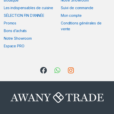
Boutique
Notre Showroom
Les indispensables de cuisine
Suivi de commande
SÉLECTION FIN D’ANNÉE
Mon compte
Promos
Conditions générales de
vente
Bons d’achats
Notre Showroom
Espace PRO