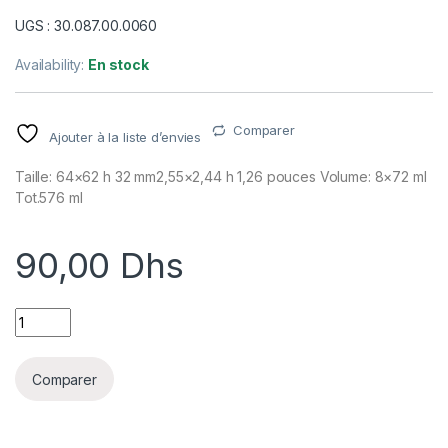
UGS : 30.087.00.0060
Availability:
En stock
Comparer
Ajouter à la liste d’envies
Taille: 64×62 h 32 mm2,55×2,44 h 1,26 pouces Volume: 8×72 ml
Tot.576 ml
90,00
Dhs
SF087 - MOULE EN SILICONE N. 8 GRAND CŒUR quantity
Comparer