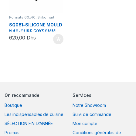
Formats 60x40
,
Silikomart
SQ081-SILICONE MOULD
N40-CUBE 50X50MM
620,00
Dhs
NOIR
On recommande
Services
Boutique
Notre Showroom
Les indispensables de cuisine
Suivi de commande
SÉLECTION FIN D’ANNÉE
Mon compte
Promos
Conditions générales de