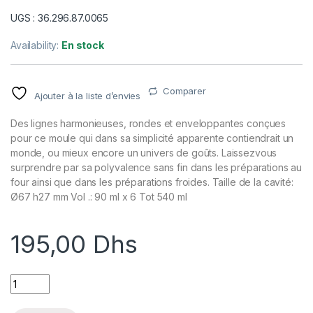
UGS : 36.296.87.0065
Availability:
En stock
Comparer
Ajouter à la liste d’envies
Des lignes harmonieuses, rondes et enveloppantes conçues
pour ce moule qui dans sa simplicité apparente contiendrait un
monde, ou mieux encore un univers de goûts. Laissezvous
surprendre par sa polyvalence sans fin dans les préparations au
four ainsi que dans les préparations froides. Taille de la cavité:
Ø67 h27 mm Vol .: 90 ml x 6 Tot 540 ml
195,00
Dhs
UNIVERSO 90-MOULE EN SILICONE 6.67H27MM quantity