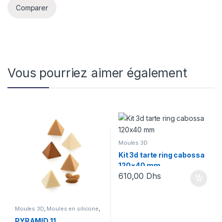
Comparer
Vous pourriez aimer également
Moules 3D
Kit 3d tarte ring cabossa
120×40 mm
610,00
Dhs
Moules 3D
,
Moules en silicone
,
Nouveautés SIlikomart
,
Nouveautés Silikomart
,
PYRAMID 11