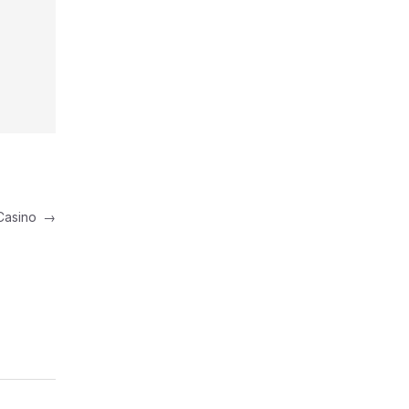
 Casino
→