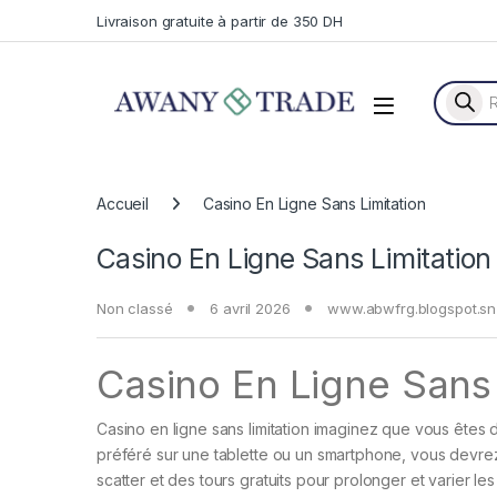
Skip to navigation
Skip to content
Livraison gratuite à partir de 350 DH
Recherc
Accueil
Casino En Ligne Sans Limitation
Casino En Ligne Sans Limitation
Non classé
6 avril 2026
www.abwfrg.blogspot.s
Casino En Ligne Sans 
Casino en ligne sans limitation imaginez que vous êtes 
préféré sur une tablette ou un smartphone, vous devrez d
scatter et des tours gratuits pour prolonger et varier les