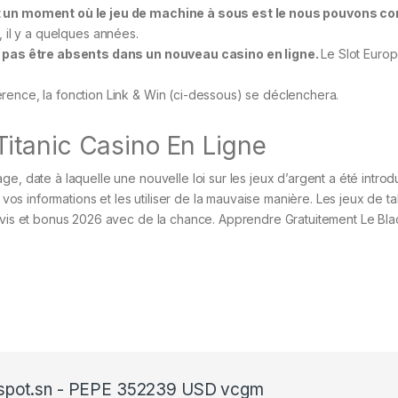
est un moment où le jeu de machine à sous est le nous pouvons 
 il y a quelques années.
ent pas être absents dans un nouveau casino en ligne.
Le Slot Euro
ence, la fonction Link & Win (ci-dessous) se déclenchera.
itanic Casino En Ligne
, date à laquelle une nouvelle loi sur les jeux d’argent a été introdui
 informations et les utiliser de la mauvaise manière. Les jeux de ta
 avis et bonus 2026 avec de la chance. Apprendre Gratuitement Le Bla
spot.sn - PEPE 352239 USD vcgm