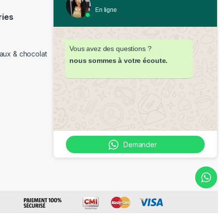
En ligne
ries
Livraison offerte à partir de
350DH
Livraison partout au Maroc sous
Vous avez des questions ?
aux & chocolat
48H
nous sommes à votre écoute.
e
Demander