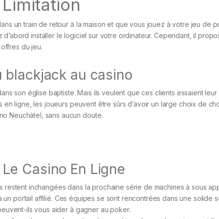
Limitation
dans un train de retour à la maison et que vous jouez à votre jeu de 
’abord installer le logiciel sur votre ordinateur. Cependant, il prop
 offres du jeu.
 blackjack au casino
dans son église baptiste. Mais ils veulent que ces clients essaient leur
 en ligne, les joueurs peuvent être sûrs d’avoir un large choix de cho
no Neuchâtel, sans aucun doute.
Le Casino En Ligne
s restent inchangées dans la prochaine série de machines à sous ap
t à un portail affilié. Ces équipes se sont rencontrées dans une solide 
 peuvent-ils vous aider à gagner au poker.