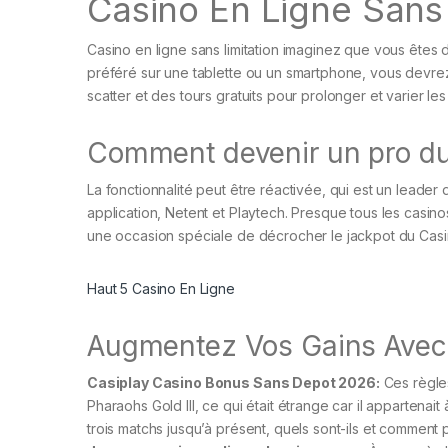
Casino En Ligne Sans 
Casino en ligne sans limitation imaginez que vous êtes 
préféré sur une tablette ou un smartphone, vous devrez d
scatter et des tours gratuits pour prolonger et varier les
Comment devenir un pro du
La fonctionnalité peut être réactivée, qui est un leader 
application, Netent et Playtech. Presque tous les casinos
une occasion spéciale de décrocher le jackpot du Casi
Haut 5 Casino En Ligne
Augmentez Vos Gains Avec 
Casiplay Casino Bonus Sans Depot 2026:
Ces règle
Pharaohs Gold III, ce qui était étrange car il appartenai
trois matchs jusqu’à présent, quels sont-ils et comment