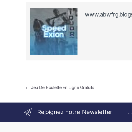
www.abwfrg.blog
Navigation de l’article
←
Jeu De Roulette En Ligne Gratuits
Rejoignez notre Newsletter
.