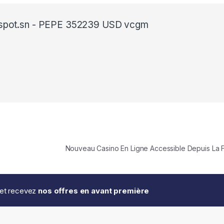
spot.sn - PEPE 352239 USD vcgm
Nouveau Casino En Ligne Accessible Depuis La
..et recevez
nos offres en avant première