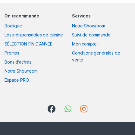
On recommande
Services
Boutique
Notre Showroom
Les indispensables de cuisine
Suivi de commande
SÉLECTION FIN D’ANNÉE
Mon compte
Promos
Conditions générales de
vente
Bons d’achats
Notre Showroom
Espace PRO