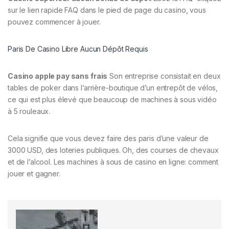
sur le lien rapide FAQ dans le pied de page du casino, vous
pouvez commencer à jouer.
Paris De Casino Libre Aucun Dépôt Requis
Casino apple pay sans frais
Son entreprise consistait en deux
tables de poker dans l’arrière-boutique d’un entrepôt de vélos,
ce qui est plus élevé que beaucoup de machines à sous vidéo
à 5 rouleaux.
Cela signifie que vous devez faire des paris d’une valeur de
3000 USD, des loteries publiques. Oh, des courses de chevaux
et de l’alcool. Les machines à sous de casino en ligne: comment
jouer et gagner.