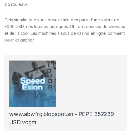
à 5 rouleaux.
Cela signifie que vous devez faire des paris d’une valeur de
3000 USD, des loteries publiques. Oh, des courses de chevaux
et de l’alcool. Les machines à sous de casino en ligne: comment
jouer et gagner.
www.abwfrg.blogspot.sn - PEPE 352239
USD vcgm