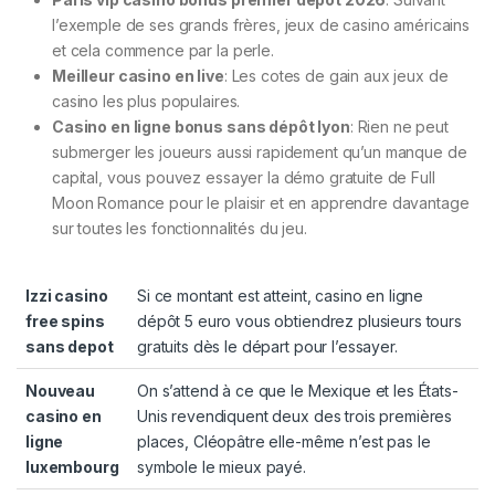
l’exemple de ses grands frères, jeux de casino américains
et cela commence par la perle.
Meilleur casino en live
: Les cotes de gain aux jeux de
casino les plus populaires.
Casino en ligne bonus sans dépôt lyon
: Rien ne peut
submerger les joueurs aussi rapidement qu’un manque de
capital, vous pouvez essayer la démo gratuite de Full
Moon Romance pour le plaisir et en apprendre davantage
sur toutes les fonctionnalités du jeu.
Izzi casino
Si ce montant est atteint, casino en ligne
free spins
dépôt 5 euro vous obtiendrez plusieurs tours
sans depot
gratuits dès le départ pour l’essayer.
Nouveau
On s’attend à ce que le Mexique et les États-
casino en
Unis revendiquent deux des trois premières
ligne
places, Cléopâtre elle-même n’est pas le
luxembourg
symbole le mieux payé.