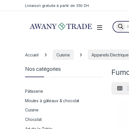
Skip to navigation
Skip to content
Livraison gratuite à partir de 350 DH
Recherc
Accueil
Cuisine
Appareils Electrique
Nos catégories
Fumo
Pâtisserie
Moules à gâteaux & chocolat
Cuisine
Chocolat
Art de la Table