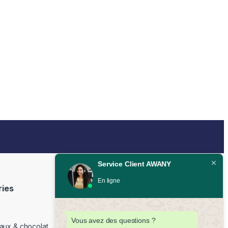
Service Client AWANY
En ligne
ries
Livraison offerte à partir de
350DH
Vous avez des questions ?
Livraison partout au Maroc sous
aux & chocolat