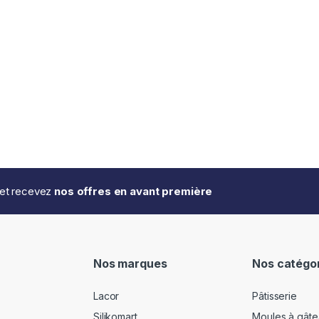
..et recevez
nos offres en avant première
Nos marques
Nos catégo
Lacor
Pâtisserie
Silikomart
Moules à gâte