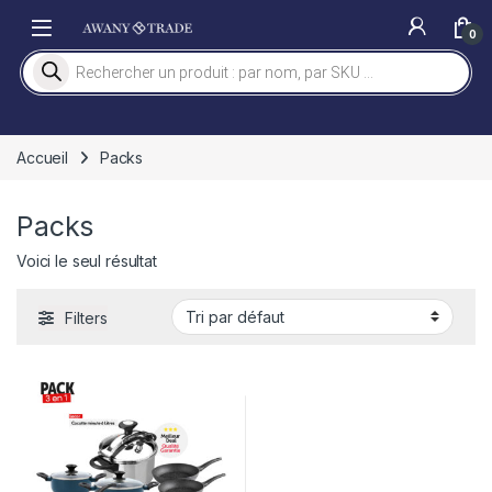
Skip to navigation
Skip to content
0
Recherche de produits
Accueil
Packs
Packs
Voici le seul résultat
Filters