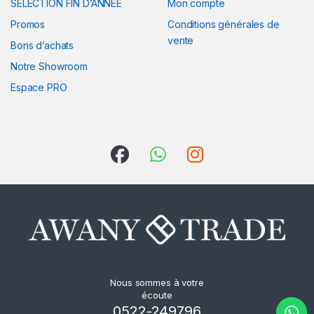
SÉLECTION FIN D’ANNÉE
Mon compte
Promos
Conditions générales de
vente
Bons d’achats
Notre Showroom
Espace PRO
Nous sommes à votre
écoute
0522-249796