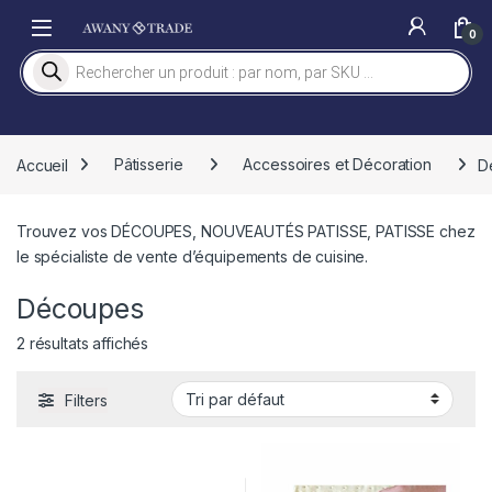
Skip to navigation
Skip to content
0
Recherche de produits
Accueil
Pâtisserie
Accessoires et Décoration
D
Trouvez vos DÉCOUPES, NOUVEAUTÉS PATISSE, PATISSE chez
le spécialiste de vente d’équipements de cuisine.
Découpes
2 résultats affichés
Filters