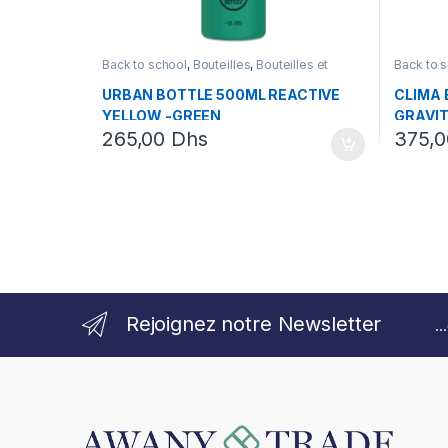
Back to school
,
Bouteilles
,
Bouteilles et
Back to 
Lunchbox
Lunchbo
URBAN BOTTLE 500ML REACTIVE
CLIMA 
YELLOW -GREEN
GRAVI
265,00
Dhs
375,
Rejoignez notre Newsletter
.