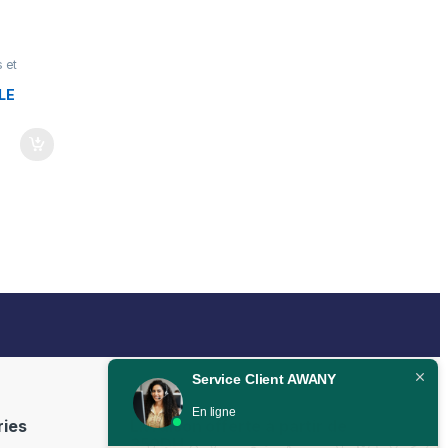
s et
LE
Service Client AWANY
En ligne
ries
Livraison offerte à partir de
350DH