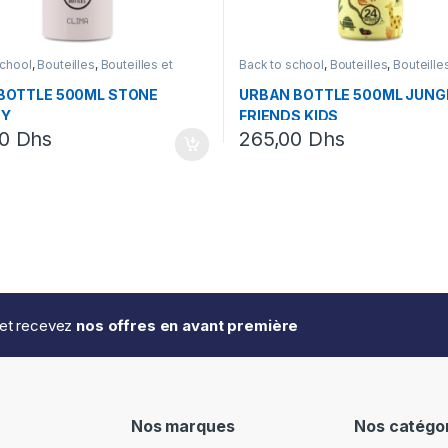
school
,
Bouteilles
,
Bouteilles et
Back to school
,
Bouteilles
,
Bouteille
x
Lunchbox
BOTTLE 500ML STONE
URBAN BOTTLE 500ML JUNG
TY
FRIENDS KIDS
00
Dhs
265,00
Dhs
..et recevez
nos offres en avant première
Nos marques
Nos catégo