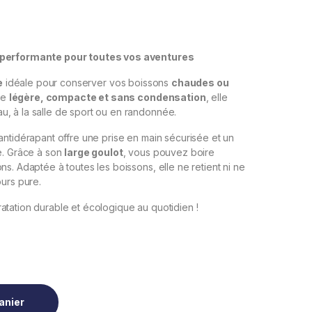
t performante pour toutes vos aventures
e
idéale pour conserver vos boissons
chaudes ou
re
légère, compacte et sans condensation
, elle
, à la salle de sport ou en randonnée.
t antidérapant offre une prise en main sécurisée et un
ue. Grâce à son
large goulot
, vous pouvez boire
s. Adaptée à toutes les boissons, elle ne retient ni ne
ours pure.
atation durable et écologique au quotidien !
ntity
anier