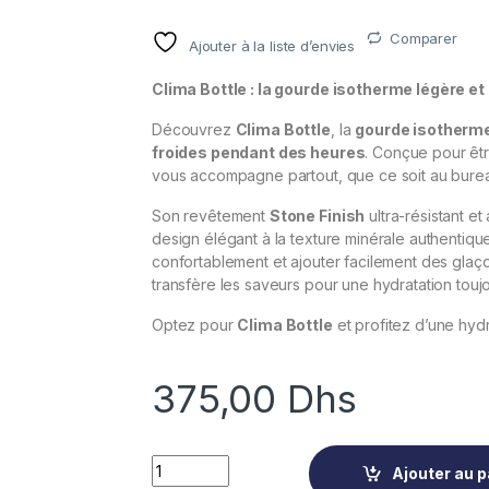
Comparer
Ajouter à la liste d’envies
Clima Bottle : la gourde isotherme légère e
Découvrez
Clima Bottle
, la
gourde isotherm
froides pendant des heures
. Conçue pour êt
vous accompagne partout, que ce soit au bureau
Son revêtement
Stone Finish
ultra-résistant e
design élégant à la texture minérale authentiq
confortablement et ajouter facilement des glaçon
transfère les saveurs pour une hydratation touj
Optez pour
Clima Bottle
et profitez d’une hydr
375,00
Dhs
CLIMA BOTTLE 500ML ORANGE TUNDRA qua
Ajouter au p