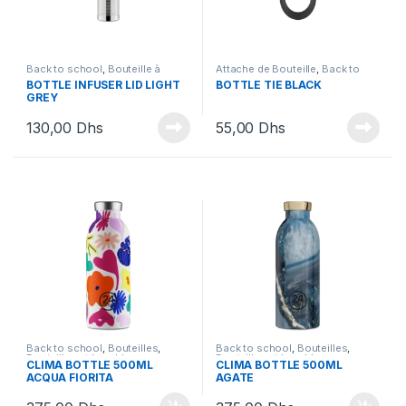
Back to school
,
Bouteille à
Attache de Bouteille
,
Back to
Infusion
,
Bouteilles et Lunchbox
school
,
Bouteilles et Lunchbox
BOTTLE INFUSER LID LIGHT
BOTTLE TIE BLACK
GREY
130,00
Dhs
55,00
Dhs
Back to school
,
Bouteilles
,
Back to school
,
Bouteilles
,
Bouteilles et Lunchbox
Bouteilles et Lunchbox
CLIMA BOTTLE 500ML
CLIMA BOTTLE 500ML
ACQUA FIORITA
AGATE