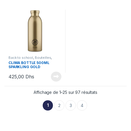
Back to school
,
Bouteilles
,
Bouteilles et Lunchbox
CLIMA BOTTLE 500ML
SPARKLING GOLD
425,00
Dhs
Affichage de 1–25 sur 97 résultats
1
2
3
4