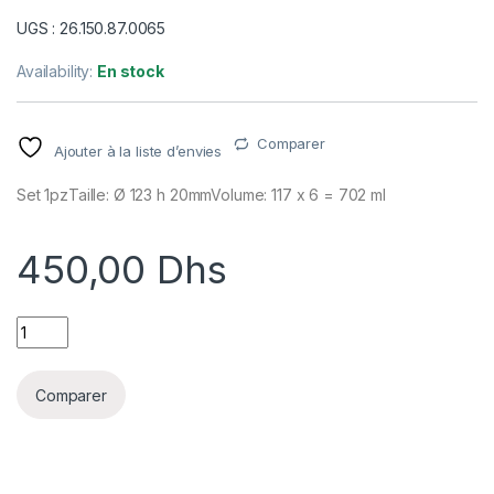
UGS : 26.150.87.0065
Availability:
En stock
Comparer
Ajouter à la liste d’envies
Set 1pzTaille: Ø 123 h 20mmVolume: 117 x 6 = 702 ml
450,00
Dhs
CUPOLE120-MOULE EN SILICONE 120H20MM quantity
Comparer