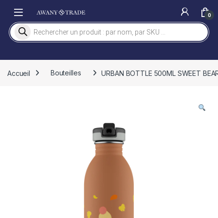
Skip to navigation
Skip to content
0
Recherche de produits
Accueil
Bouteilles
URBAN BOTTLE 500ML SWEET BEAR