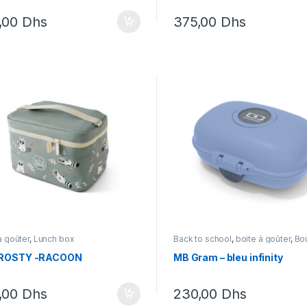
,00
Dhs
375,00
Dhs
à goûter
,
Lunch box
Back to school
,
boite à goûter
,
Bou
et Lunchbox
,
Lunch box
,
Monben
ROSTY -RACOON
MB Gram – bleu infinity
,00
Dhs
230,00
Dhs