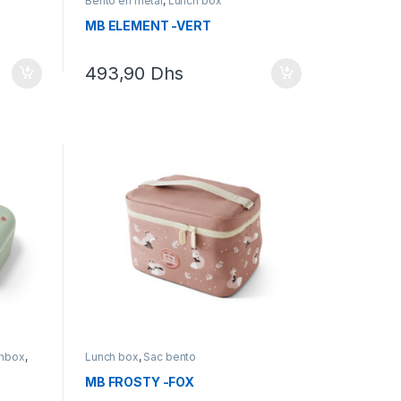
Bento en métal
,
Lunch box
MB ELEMENT -VERT
493,90
Dhs
chbox
,
Lunch box
,
Sac bento
x
,
MB FROSTY -FOX