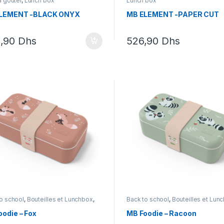
à goûter
,
Lunch box
Lunch box
LEMENT -BLACK ONYX
MB ELEMENT -PAPER CUT
,90
Dhs
526,90
Dhs
o school
,
Bouteilles et Lunchbox
,
Back to school
,
Bouteilles et Lun
t cadeau enfants
,
Lunch box
,
Coffret cadeau enfants
,
Lunch bo
ento
Monbento
odie – Fox
MB Foodie – Racoon