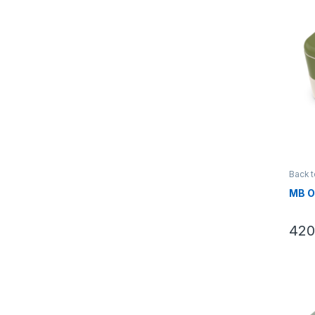
Back t
Lunch
MB O
420