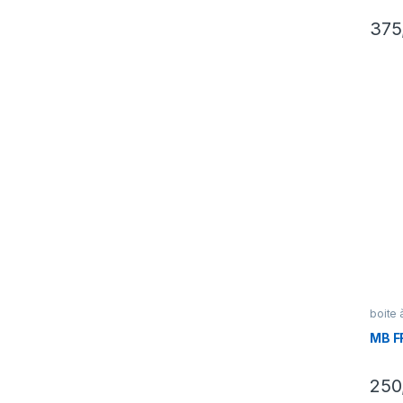
375
boite 
MB F
250