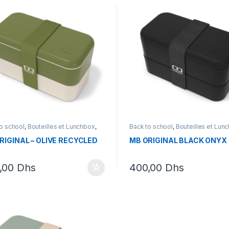
o school
,
Bouteilles et Lunchbox
,
Back to school
,
Bouteilles et Lun
 box
,
Monbento
Lunch box
,
Monbento
RIGINAL – OLIVE RECYCLED
MB ORIGINAL BLACK ONYX
,00
Dhs
400,00
Dhs