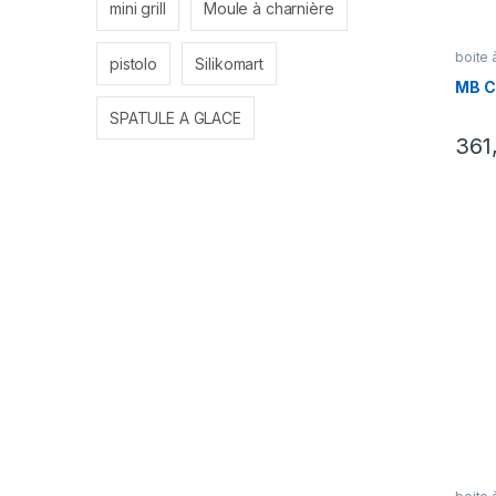
mini grill
Moule à charnière
boite 
pistolo
Silikomart
MB C
SPATULE A GLACE
361