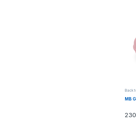
Back t
Boutei
MB G
230