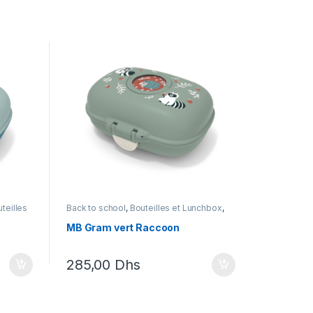
teilles
Back to school
,
Bouteilles et Lunchbox
,
to
Coffret cadeau enfants
,
Lunch box
,
Monbento
MB Gram vert Raccoon
285,00
Dhs