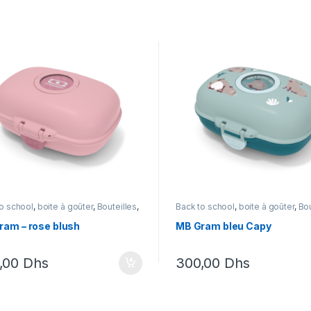
o school
,
boite à goûter
,
Bouteilles
,
Back to school
,
boite à goûter
,
Bou
lles et Lunchbox
,
Monbento
et Lunchbox
,
Lunch box
,
Monben
ram – rose blush
MB Gram bleu Capy
,00
Dhs
300,00
Dhs