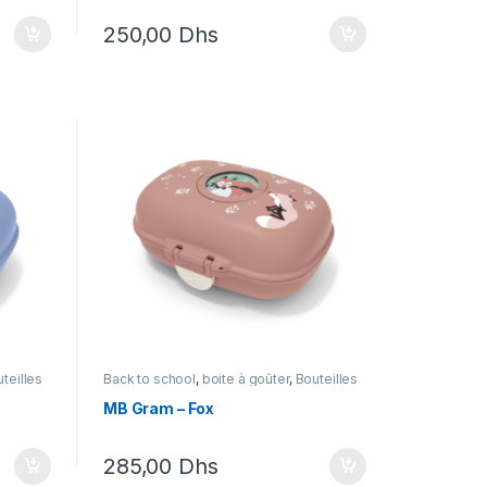
250,00
Dhs
teilles
Back to school
,
boite à goûter
,
Bouteilles
to
et Lunchbox
,
Lunch box
,
Monbento
MB Gram – Fox
285,00
Dhs