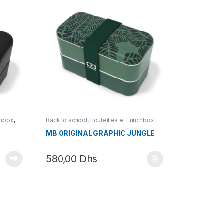
chbox
,
Back to school
,
Bouteilles et Lunchbox
,
Lunch box
,
Monbento
MB ORIGINAL GRAPHIC JUNGLE
580,00
Dhs